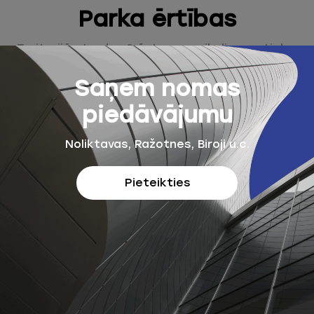
Parka ērtības
Teritorijā atrodas 2 ēstuves, veikali un aptieka.
Saņem nomas
piedāvājumu
Noliktavas, Ražotnes, Biroji u.c.
Pieteikties