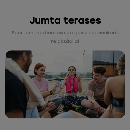
Jumta terases
Sportam, darbam svaigā gaisā vai vienkārši
relaksācijai