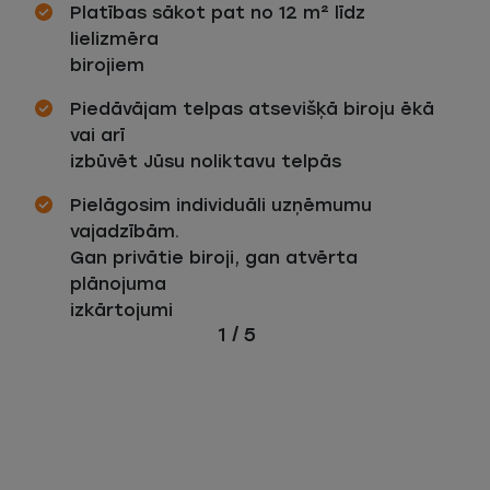
Platības sākot pat no 12 m² līdz
lielizmēra
birojiem
Piedāvājam telpas atsevišķā biroju ēkā
vai arī
izbūvēt Jūsu noliktavu telpās
Pielāgosim individuāli uzņēmumu
vajadzībām.
Gan privātie biroji, gan atvērta
plānojuma
izkārtojumi
1
/
5