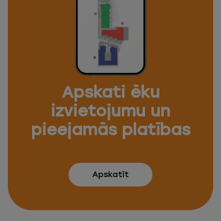
Apskati ēku
izvietojumu un
pieejamās platības
Apskatīt